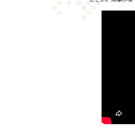
豆こど
ろばみ
自由学舎
サロン
子ども
いまこ
あんの
ふじの
やなぎ
TOMO
子育て
富山Y
皆花学
ひだま
ひきこ
射水市
Blu
NPO