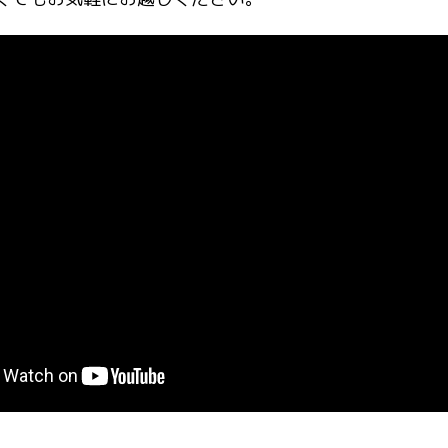
もおとな食堂
みいおり
 EUREKA
ゆい
市役所
こ・とやま
ん
きこども食堂 マタニティサロンはぐ HUG保育園
まち子ども食堂/からふる塾コミュニティカフェサラマン
NI
サロン「ほっとけーき」
MCAフリースクール
園(みんかがくえん)フリースクール（旧ごきげんフリース
りサロン
もり家族自助会とやま大地の会
子どもの権利支援センター「ほっとスマイル」
eStar（不登校の子どもを持つ親の居場所）
法人りばてぃーOne