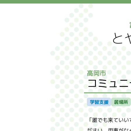
S
k
i
p
トップ
と
t
相談窓
o
t
イベン
h
e
高岡市
c
コミュニ
o
n
ハッピ
t
星槎フ
学習支援
居場所
e
みんな
n
wow
「誰でも来ていい
t
Swi
カラフ
ださい。用事がな