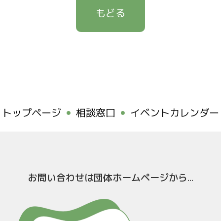
ナティブスクールひとつユニセキベース
もどる
ーズキッチン
ろカフェ
団法人富山型デイサービスまたこられ〜
営利活動法人まいぺーす
家
ークルまなびのわ
自立塾
コ夢食堂
JIママほっとステーション
トップページ
相談窓口
イベントカレンダー
スクールたけの子
こ保護者会
なのヒミツキチ ぴーす」
oyama
)メンタルケア協会富山事務所
お問い合わせは
団体ホームページから...
チャイルドライン愛ランド
法人富山カウンセリングセンター
キーパーネットとやま