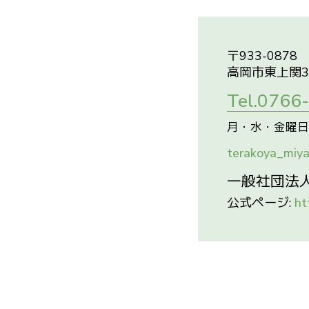
ガチョ
はった
オルタ
933-0878
NPO
高岡市東上関3
コミュ
Tel.0766
Secure
特定非
月・水・金曜日 10:
古本な
terakoya_miya
不登校
Hubc
一般社団法
一般社
公式ページ:
ht
一般社
フリー
虹🌈
みやの
NPO
NPO