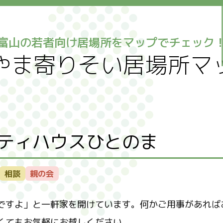
富山の若者向け居場所をマップでチェック
ページ
やま寄りそい居場所マ
口
トカレンダー
ティハウスひとのま
ーサロン
リースクール富山
相談
親の会
の居場所「みちくさ」
スクール
ですよ」と一軒家を開けています。何かご用事があれば
tch(不登校の子どもと親の会)
ルサロン
くてもお気軽にお越しください。