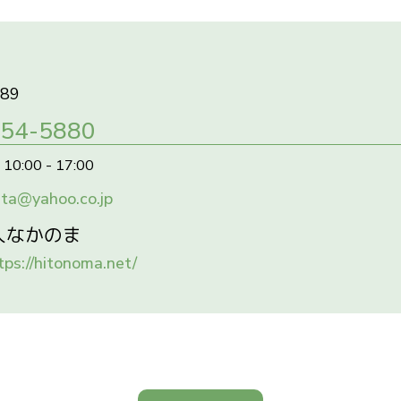
ック
つスペースinとやま
ナティブスクールすだちラボ
法人はぁとぴあ21
89
ニティハウスひとのま
-54-5880
 Base
営利活動法人アレッセ高岡
00 - 17:00
るや
ta@yahoo.co.jp
の子を持つ親の会「FORESTAR（フォレスター）」
enterりすの森
人なかのま
団法人D-live「ひみりべ」
tps://hitonoma.net/
団法人美海地域活動支援センターみなみ
スクールとなみ
不登校及び発達凸凹の子どもと親の会にじのおうち🌈（フリ
森カフェ
法人大空へ飛べ
法人よってカフェ